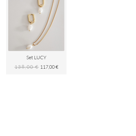
Preis
Preis
war:
ist:
138,00 €
117,00 €.
Set LUCY
138,00
€
117,00
€