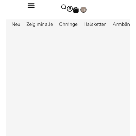
Zum
Warenkorb
Inhalt
0
springen
Neu
Zeig mir alle
Ohrringe
Halsketten
Armbände