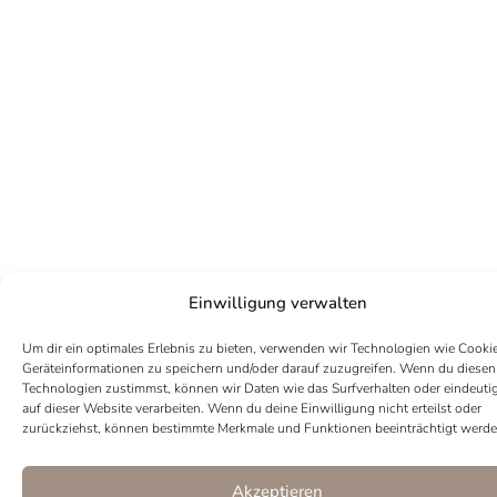
Einwilligung verwalten
Um dir ein optimales Erlebnis zu bieten, verwenden wir Technologien wie Cooki
Geräteinformationen zu speichern und/oder darauf zuzugreifen. Wenn du diesen
SKU
2007
Kategorie
Halsketten
Technologien zustimmst, können wir Daten wie das Surfverhalten oder eindeuti
Tags
Gold
,
Halskette
,
Kette
,
Lia
,
Silber
,
Süßwasserperlen
auf dieser Website verarbeiten. Wenn du deine Einwilligung nicht erteilst oder
Marke:
Juliful
zurückziehst, können bestimmte Merkmale und Funktionen beeinträchtigt werde
Akzeptieren