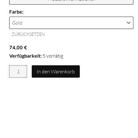
Halskette
Farbe:
LIA
Menge
ZURÜCKSETZEN
74,00
€
Verfügbarkeit:
5 vorrätig
In den Warenkorb