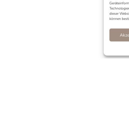
Geräteinform
Technologien
dieser Websi
können best
Akze
Ohrringe
Tags
Gold
,
Ohrringe
,
Ohrstecker
,
Perlen
,
Silber
,
Süßwasse