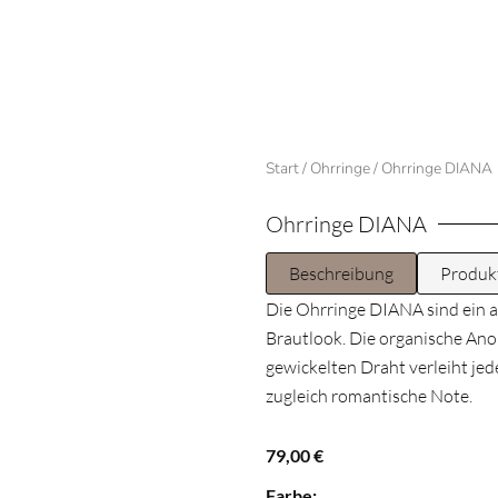
Start
/
Ohrringe
/ Ohrringe DIANA
Ohrringe DIANA
Beschreibung
Produk
Die Ohrringe DIANA sind ein a
Brautlook. Die organische An
gewickelten Draht verleiht je
zugleich romantische Note.
79,00
€
Ohrringe
Farbe: