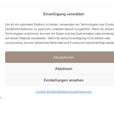
Einwilligung verwalten
SKU
1029
Kategorie
Ohrringe
Um dir ein optimales Erlebnis zu bieten, verwenden wir Technologien wie Cooki
Geräteinformationen zu speichern und/oder darauf zuzugreifen. Wenn du diesen
Tags
Gold
,
Livia
,
Ohrringe
,
Perlen
,
Silber
,
Statement
,
Technologien zustimmst, können wir Daten wie das Surfverhalten oder eindeuti
Süßwasserperlen
auf dieser Website verarbeiten. Wenn du deine Einwilligung nicht erteilst oder
Marke:
Juliful
zurückziehst, können bestimmte Merkmale und Funktionen beeinträchtigt werde
Akzeptieren
Ablehnen
Einstellungen ansehen
Cookie-Richtlinie
Datenschutz
Impressum