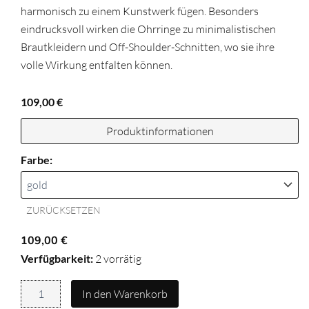
harmonisch zu einem Kunstwerk fügen. Besonders
eindrucksvoll wirken die Ohrringe zu minimalistischen
Brautkleidern und Off-Shoulder-Schnitten, wo sie ihre
volle Wirkung entfalten können.
109,00
€
Produktinformationen
Ohrringe
Farbe:
LIVIA
Menge
ZURÜCKSETZEN
109,00
€
Verfügbarkeit:
2 vorrätig
In den Warenkorb