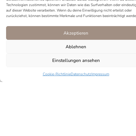
Technologien zustimmst, können wir Daten wie das Surfverhalten oder eindeuti
auf dieser Website verarbeiten. Wenn du deine Einwilligung nicht erteilst oder
Kategorien
Neu
,
Ohrringe
zurückziehst, können bestimmte Merkmale und Funktionen beeinträchtigt werde
Akzeptieren
Ablehnen
Einstellungen ansehen
Cookie-Richtlinie
Datenschutz
Impressum