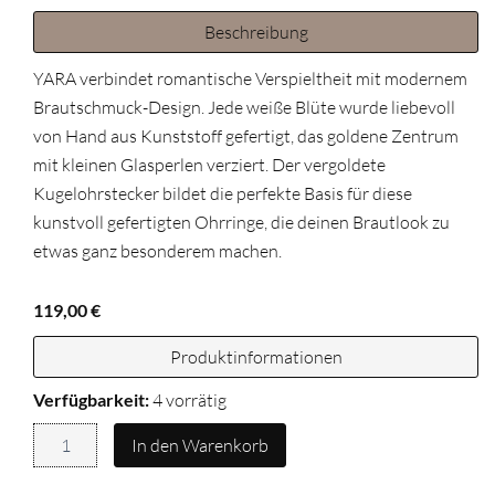
Beschreibung
YARA verbindet romantische Verspieltheit mit modernem
Brautschmuck-Design. Jede weiße Blüte wurde liebevoll
von Hand aus Kunststoff gefertigt, das goldene Zentrum
mit kleinen Glasperlen verziert. Der vergoldete
Kugelohrstecker bildet die perfekte Basis für diese
kunstvoll gefertigten Ohrringe, die deinen Brautlook zu
etwas ganz besonderem machen.
119,00
€
Produktinformationen
Ohrringe
Verfügbarkeit:
4 vorrätig
YARA
Menge
In den Warenkorb