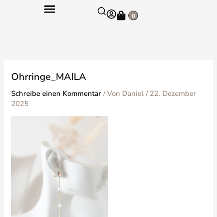
Zum
Warenkorb
Inhalt
0
springen
Ohrringe_MAILA
Schreibe einen Kommentar
/ Von
Daniel
/
22. Dezember
2025