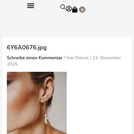
Zum
Warenkorb
Inhalt
0
springen
6Y6A0676.jpg
Schreibe einen Kommentar
/ Von
Daniel
/
22. Dezember
2025