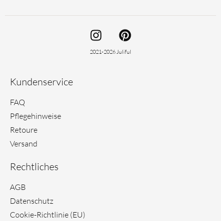
I
P
n
i
s
n
2021-2026 Juliful
t
t
a
e
Kundenservice
g
r
r
e
FAQ
a
s
Pflegehinweise
m
t
Retoure
Versand
Rechtliches
AGB
Datenschutz
Cookie-Richtlinie (EU)