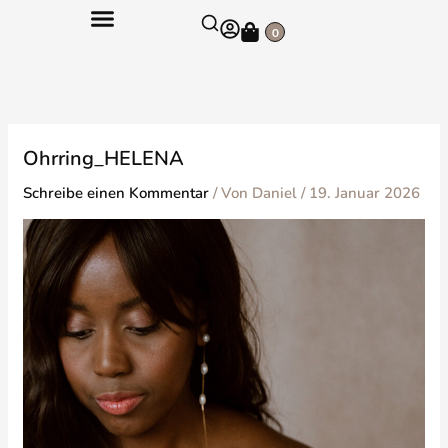
Zum
Warenkorb
Inhalt
0
springen
Ohrring_HELENA
Schreibe einen Kommentar
/ Von
Daniel
/
19. Januar 2026