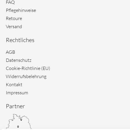
r
e
FAQ
a
s
Pflegehinweise
m
t
Retoure
Versand
Rechtliches
AGB
Datenschutz
Cookie-Richtlinie (EU)
Widerrufsbelehrung
Kontakt
Impressum
Partner