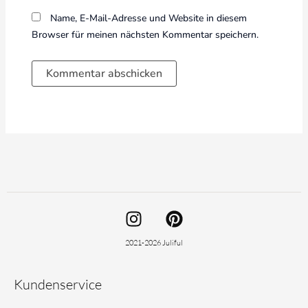
Name, E-Mail-Adresse und Website in diesem
Browser für meinen nächsten Kommentar speichern.
I
P
n
i
s
n
2021-2026 Juliful
t
t
a
e
Kundenservice
g
r