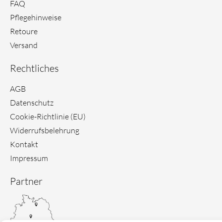
r
e
FAQ
a
s
Pflegehinweise
m
t
Retoure
Versand
Rechtliches
AGB
Datenschutz
Cookie-Richtlinie (EU)
Widerrufsbelehrung
Kontakt
Impressum
Partner