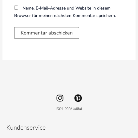
Name, E-Mail-Adresse und Website in diesem
Browser für meinen nächsten Kommentar speichern.
I
P
n
i
s
n
2021-2026 Juliful
t
t
a
e
Kundenservice
g
r