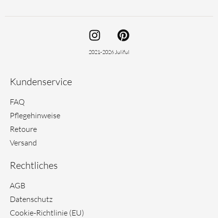
I
P
n
i
s
n
2021-2026 Juliful
t
t
a
e
Kundenservice
g
r
r
e
FAQ
a
s
Pflegehinweise
m
t
Retoure
Versand
Rechtliches
AGB
Datenschutz
Cookie-Richtlinie (EU)