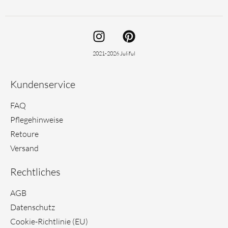
I
P
n
i
s
n
2021-2026 Juliful
t
t
a
e
Kundenservice
g
r
r
e
FAQ
a
s
Pflegehinweise
m
t
Retoure
Versand
Rechtliches
AGB
Datenschutz
Cookie-Richtlinie (EU)