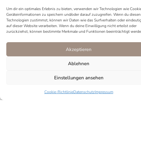
Um dir ein optimales Erlebnis zu bieten, verwenden wir Technologien wie Cooki
Geräteinformationen zu speichern und/oder darauf zuzugreifen. Wenn du diesen
Technologien zustimmst, können wir Daten wie das Surfverhalten oder eindeuti
SKU
2011
Kategorie
Halsketten
auf dieser Website verarbeiten. Wenn du deine Einwilligung nicht erteilst oder
zurückziehst, können bestimmte Merkmale und Funktionen beeinträchtigt werde
Tags
Gold
,
Halskette
,
Kette
,
Perlen
,
Perlenchoker
,
Perlenkette
Marke:
Juliful
Akzeptieren
Ablehnen
Einstellungen ansehen
Cookie-Richtlinie
Datenschutz
Impressum