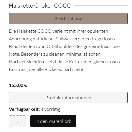
Halskette Choker COCO
Beschreibung
Die Halskette COCO verleiht mit ihrer opulenten
Anordnung natürlicher Süßwasserperlen trägerlosen
Brautkleidern und Off-Shoulder-Designs eine luxuriöse
Note. Besonders zu cleanen, minimalistischen
Hochzeitskleidern setzt diese Kette einen glamourösen
Kontrast, der alle Blicke auf sich zieht.
155,00
€
Produktinformationen
Halskette
Verfügbarkeit:
4 vorrätig
Choker
COCO
In den Warenkorb
Menge