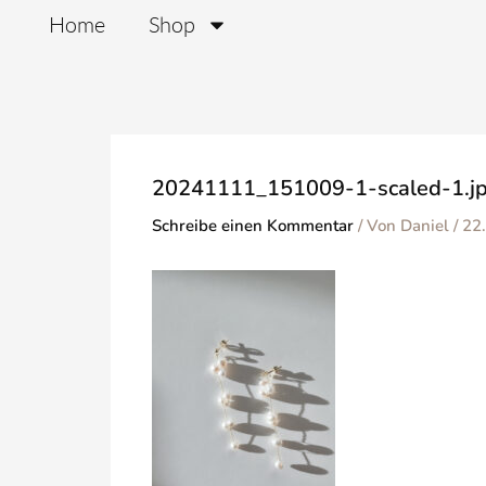
Zum
Home
Shop
Inhalt
springen
20241111_151009-1-scaled-1.j
Schreibe einen Kommentar
/ Von
Daniel
/
22