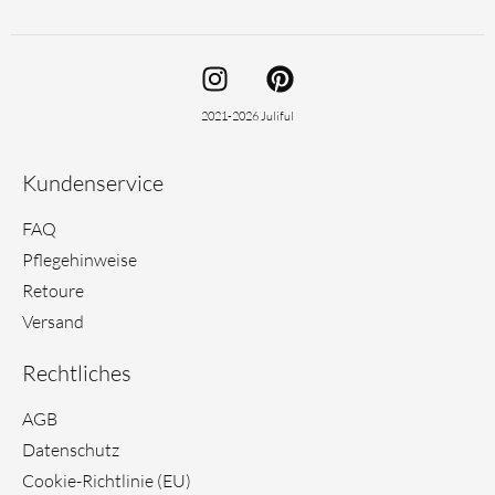
I
P
n
i
s
n
2021-2026 Juliful
t
t
a
e
Kundenservice
g
r
r
e
FAQ
a
s
Pflegehinweise
m
t
Retoure
Versand
Rechtliches
AGB
Datenschutz
Cookie-Richtlinie (EU)