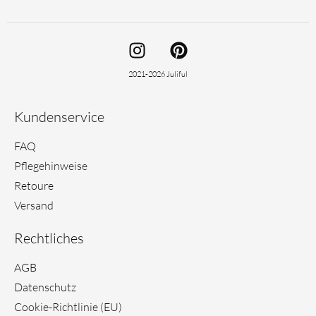
I
P
n
i
s
n
2021-2026 Juliful
t
t
a
e
Kundenservice
g
r
r
e
FAQ
a
s
Pflegehinweise
m
t
Retoure
Versand
Rechtliches
AGB
Datenschutz
Cookie-Richtlinie (EU)