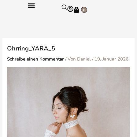
Zum
Warenkorb
Inhalt
0
springen
Ohrring_YARA_5
Schreibe einen Kommentar
/ Von
Daniel
/
19. Januar 2026